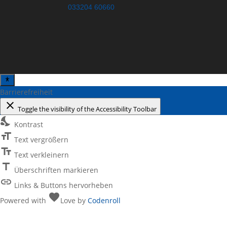
033204 60660
Barrierefreiheit
close
Toggle the visibility of the Accessibility Toolbar
nights_stay
Kontrast
format_size
Text vergrößern
text_fields
Text verkleinern
title
Überschriften markieren
link
Links & Buttons hervorheben
favorite
Powered with
Love
by
Codenroll