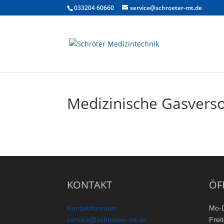
033204 60660
service@schroeter-mt.de
Medizinische Gasvers
KONTAKT
ÖF
Kontaktformular
Mo-
service@schroeter-mt.de
Frei