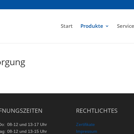
Start
Produkte
Servic
orgung
FNUNGSZEITEN
RECHTLICHTES
Do:
08-12 und 13-17 Uhr
Zertifikate
tag:
08-12 und 13-15 Uhr
Impressum